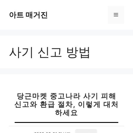
컨
텐
아트 매거진
메
츠
로
뉴
건
너
사기 신고 방법
뛰
기
당근마켓 중고나라 사기 피해
신고와 환급 절차, 이렇게 대처
하세요