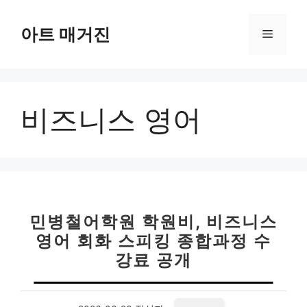
컨
텐
아트 매거진
메
츠
로
뉴
건
너
비즈니스 영어
뛰
기
민병철어학원 학원비, 비즈니스
영어 회화 스피킹 종합과정 수
강료 공개