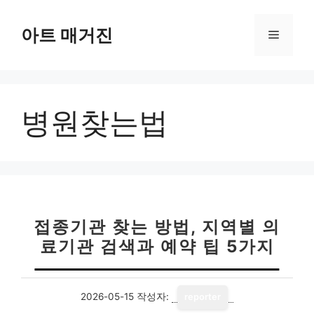
컨
텐
아트 매거진
메
츠
로
뉴
건
너
병원찾는법
뛰
기
접종기관 찾는 방법, 지역별 의
료기관 검색과 예약 팁 5가지
2026-05-15
작성자:
reporter