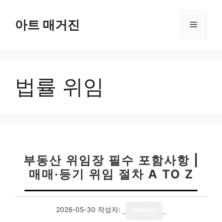
컨
텐
아트 매거진
메
츠
로
뉴
건
너
법률 위임
뛰
기
부동산 위임장 필수 포함사항 |
매매·등기 위임 절차 A TO Z
2026-05-30
작성자:
reporter