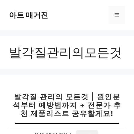
컨
텐
아트 매거진
메
츠
로
뉴
건
너
발각질관리의모든것
뛰
기
발각질 관리의 모든것 | 원인분
석부터 예방법까지 + 전문가 추
천 제품리스트 공유할게요!