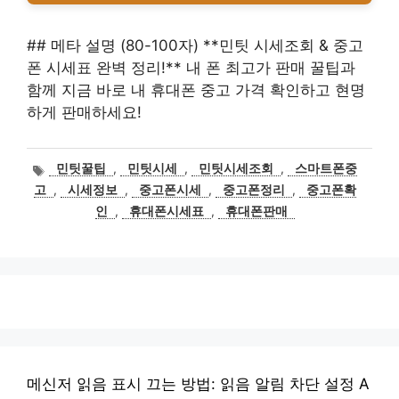
## 메타 설명 (80-100자) **민팃 시세조회 & 중고
폰 시세표 완벽 정리!** 내 폰 최고가 판매 꿀팁과
함께 지금 바로 내 휴대폰 중고 가격 확인하고 현명
하게 판매하세요!
태
민팃꿀팁
,
민팃시세
,
민팃시세조회
,
스마트폰중
그
고
,
시세정보
,
중고폰시세
,
중고폰정리
,
중고폰확
인
,
휴대폰시세표
,
휴대폰판매
메신저 읽음 표시 끄는 방법: 읽음 알림 차단 설정 A