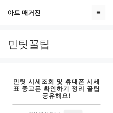
컨
텐
아트 매거진
메
츠
로
뉴
건
너
민팃꿀팁
뛰
기
민팃 시세조회 및 휴대폰 시세
표 중고폰 확인하기 정리 꿀팁
공유해요!