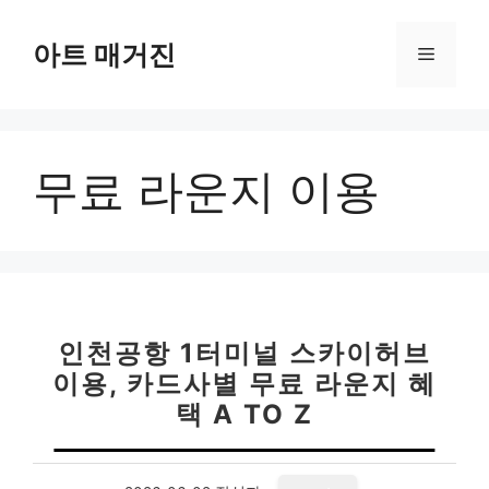
컨
텐
아트 매거진
메
츠
로
뉴
건
너
무료 라운지 이용
뛰
기
인천공항 1터미널 스카이허브
이용, 카드사별 무료 라운지 혜
택 A TO Z