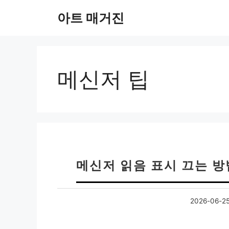
컨
아트 매거진
텐
츠
로
건
너
메신저 팁
뛰
기
메신저 읽음 표시 끄는 방법
2026-06-2