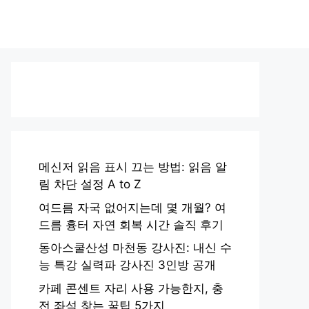
메신저 읽음 표시 끄는 방법: 읽음 알
림 차단 설정 A to Z
여드름 자국 없어지는데 몇 개월? 여
드름 흉터 자연 회복 시간 솔직 후기
동아스쿨산성 마천동 강사진: 내신 수
능 특강 실력파 강사진 3인방 공개
카페 콘센트 자리 사용 가능한지, 충
전 좌석 찾는 꿀팁 5가지