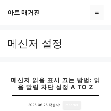
컨
텐
아트 매거진
메
츠
로
뉴
건
너
메신저 설정
뛰
기
메신저 읽음 표시 끄는 방법: 읽
음 알림 차단 설정 A TO Z
2026-06-25
작성자:
reporter