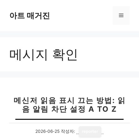
컨
텐
아트 매거진
메
츠
로
뉴
건
너
메시지 확인
뛰
기
메신저 읽음 표시 끄는 방법: 읽
음 알림 차단 설정 A TO Z
2026-06-25
작성자:
reporter