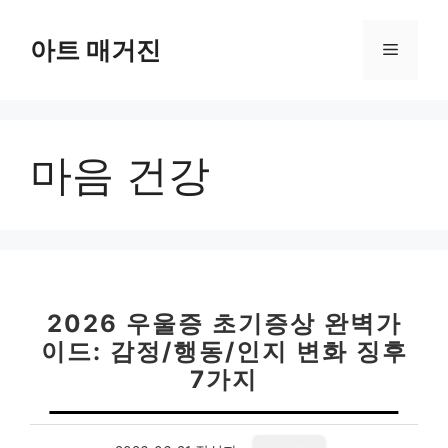
컨
텐
아트 매거진
메
츠
로
뉴
건
너
마음 건강
뛰
기
2026 우울증 초기증상 완벽가
이드: 감정/행동/인지 변화 징후
7가지