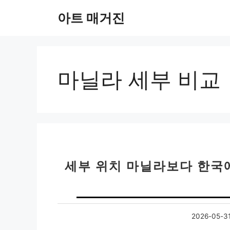
컨
아트 매거진
텐
츠
로
건
너
마닐라 세부 비교
뛰
기
세부 위치 마닐라보다 한국에
2026-05-3