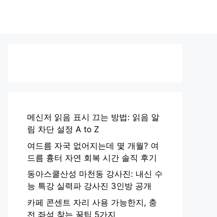
메신저 읽음 표시 끄는 방법: 읽음 알
림 차단 설정 A to Z
여드름 자국 없어지는데 몇 개월? 여
드름 흉터 자연 회복 시간 솔직 후기
동아스쿨산성 마천동 강사진: 내신 수
능 특강 실력파 강사진 3인방 공개
카페 콘센트 자리 사용 가능한지, 충
전 좌석 찾는 꿀팁 5가지