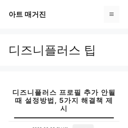
컨
텐
아트 매거진
메
츠
로
뉴
건
너
디즈니플러스 팁
뛰
기
디즈니플러스 프로필 추가 안될
때 설정방법, 5가지 해결책 제
시