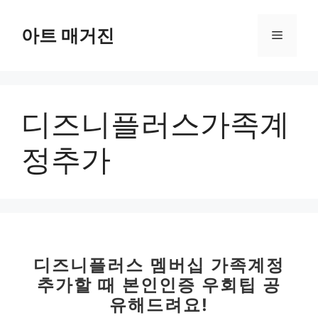
컨
텐
아트 매거진
메
츠
로
뉴
건
너
디즈니플러스가족계
뛰
기
정추가
디즈니플러스 멤버십 가족계정
추가할 때 본인인증 우회팁 공
유해드려요!