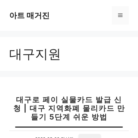
컨
텐
아트 매거진
메
츠
로
뉴
건
너
대구지원
뛰
기
대구로 페이 실물카드 발급 신
청 | 대구 지역화폐 물리카드 만
들기 5단계 쉬운 방법