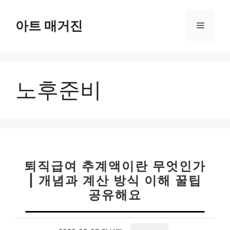
컨
텐
아트 매거진
메
츠
로
뉴
건
너
노후준비
뛰
기
퇴직급여 추계액이란 무엇인가
| 개념과 계산 방식 이해 꿀팁
공유해요