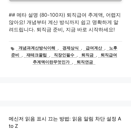
## 메타 설명 (80-100자) 퇴직급여 추계액, 어렵지
않아요! 개념부터 계산 방식까지 쉽고 명확하게 알
려드립니다. 퇴직금 준비, 지금 바로 시작하세요!
태
개념과계산방식이해
,
경제상식
,
급여계산
,
노후
그
준비
,
재테크꿀팁
,
직장인필수
,
퇴직금
,
퇴직급여
추계액이란무엇인가
,
퇴직연금
메신저 읽음 표시 끄는 방법: 읽음 알림 차단 설정 A
to Z