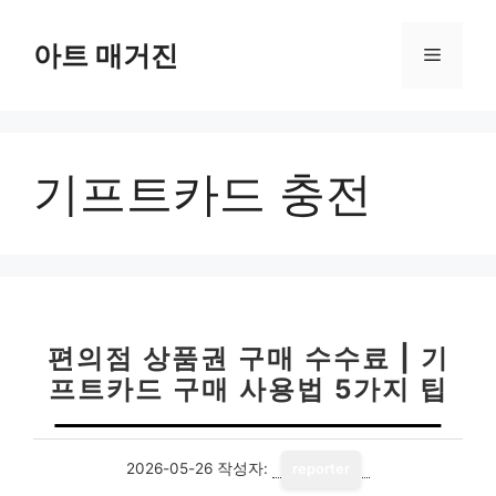
컨
텐
아트 매거진
메
츠
로
뉴
건
너
기프트카드 충전
뛰
기
편의점 상품권 구매 수수료 | 기
프트카드 구매 사용법 5가지 팁
2026-05-26
작성자:
reporter