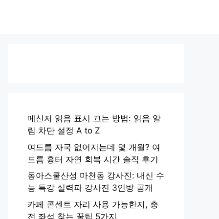
메신저 읽음 표시 끄는 방법: 읽음 알
림 차단 설정 A to Z
여드름 자국 없어지는데 몇 개월? 여
드름 흉터 자연 회복 시간 솔직 후기
동아스쿨산성 마천동 강사진: 내신 수
능 특강 실력파 강사진 3인방 공개
카페 콘센트 자리 사용 가능한지, 충
전 좌석 찾는 꿀팁 5가지