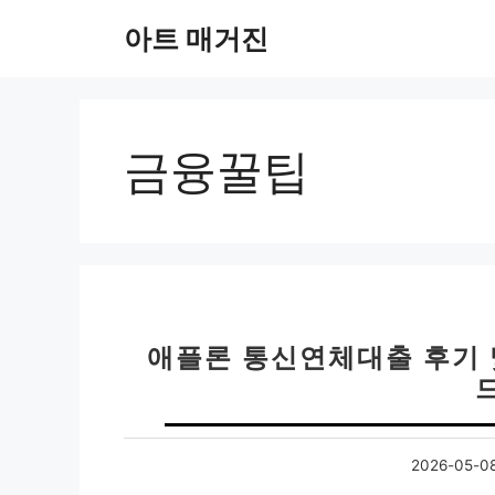
컨
아트 매거진
텐
츠
로
건
너
금융꿀팁
뛰
기
애플론 통신연체대출 후기 
2026-05-0