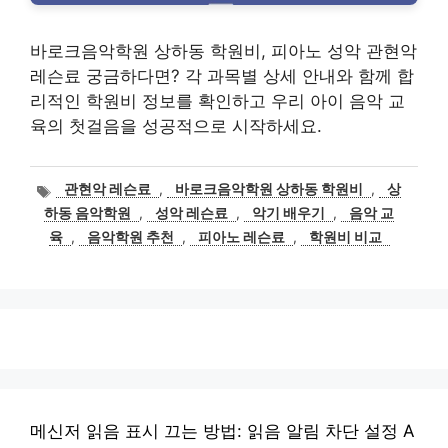
바로크음악학원 상하동 학원비, 피아노 성악 관현악
레슨료 궁금하다면? 각 과목별 상세 안내와 함께 합
리적인 학원비 정보를 확인하고 우리 아이 음악 교
육의 첫걸음을 성공적으로 시작하세요.
태
관현악 레슨료
,
바로크음악학원 상하동 학원비
,
상
그
하동 음악학원
,
성악 레슨료
,
악기 배우기
,
음악 교
육
,
음악학원 추천
,
피아노 레슨료
,
학원비 비교
메신저 읽음 표시 끄는 방법: 읽음 알림 차단 설정 A