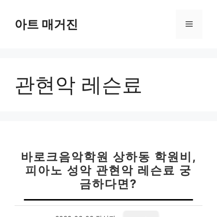
컨
텐
아트 매거진
메
츠
로
뉴
건
너
관현악 레슨료
뛰
기
바로크음악학원 상하동 학원비,
피아노 성악 관현악 레슨료 궁
금하다면?