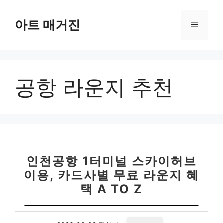
컨
텐
아트 매거진
메
츠
로
뉴
건
너
공항 라운지 추천
뛰
기
인천공항 1터미널 스카이허브
이용, 카드사별 무료 라운지 혜
택 A TO Z