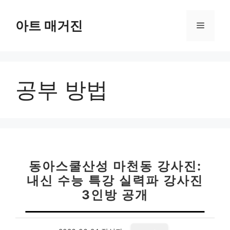
컨
텐
아트 매거진
메
츠
로
뉴
건
너
공부 방법
뛰
기
동아스쿨산성 마천동 강사진:
내신 수능 특강 실력파 강사진
3인방 공개