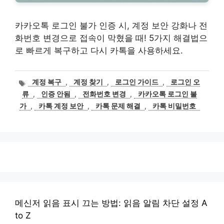
카카오톡 로그인 불가 인증 시, 계정 보안 강화나 전
화번호 변경으로 접속이 막혔을 때! 5가지 해결법으
로 빠르게 복구하고 다시 카톡을 사용하세요.
태
계정 복구
,
계정 찾기
,
로그인 가이드
,
로그인 오
그
류
,
인증 안됨
,
전화번호 변경
,
카카오톡 로그인 불
가
,
카톡 계정 보안
,
카톡 문제 해결
,
카톡 비밀번호
메신저 읽음 표시 끄는 방법: 읽음 알림 차단 설정 A
to Z