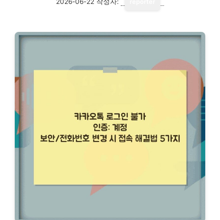
2026-06-22
작성자:
reporter