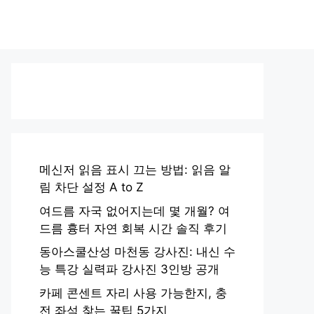
메신저 읽음 표시 끄는 방법: 읽음 알
림 차단 설정 A to Z
여드름 자국 없어지는데 몇 개월? 여
드름 흉터 자연 회복 시간 솔직 후기
동아스쿨산성 마천동 강사진: 내신 수
능 특강 실력파 강사진 3인방 공개
카페 콘센트 자리 사용 가능한지, 충
전 좌석 찾는 꿀팁 5가지