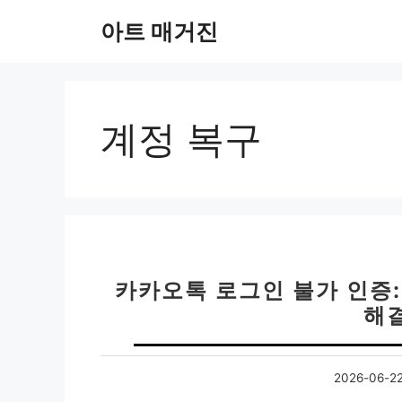
컨
아트 매거진
텐
츠
로
건
너
계정 복구
뛰
기
카카오톡 로그인 불가 인증:
해
2026-06-2