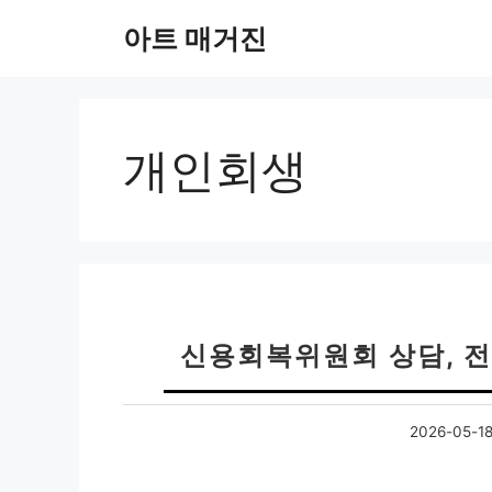
컨
아트 매거진
텐
츠
로
건
너
개인회생
뛰
기
신용회복위원회 상담, 
2026-05-1