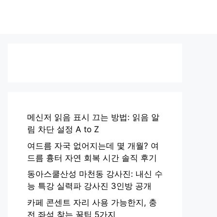
메신저 읽음 표시 끄는 방법: 읽음 알
림 차단 설정 A to Z
여드름 자국 없어지는데 몇 개월? 여
드름 흉터 자연 회복 시간 솔직 후기
동아스쿨산성 마천동 강사진: 내신 수
능 특강 실력파 강사진 3인방 공개
카페 콘센트 자리 사용 가능한지, 충
전 좌석 찾는 꿀팁 5가지