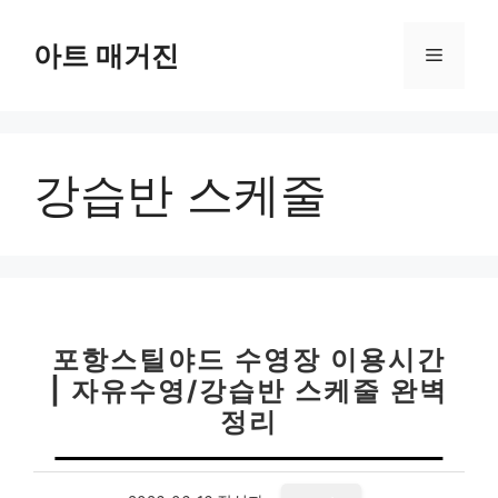
컨
텐
아트 매거진
메
츠
로
뉴
건
너
강습반 스케줄
뛰
기
포항스틸야드 수영장 이용시간
| 자유수영/강습반 스케줄 완벽
정리