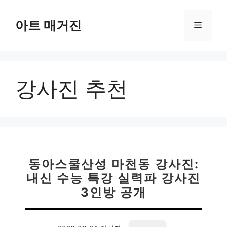
컨
텐
아트 매거진
메
츠
로
뉴
건
너
강사진 추천
뛰
기
동아스쿨산성 마천동 강사진:
내신 수능 특강 실력파 강사진
3인방 공개