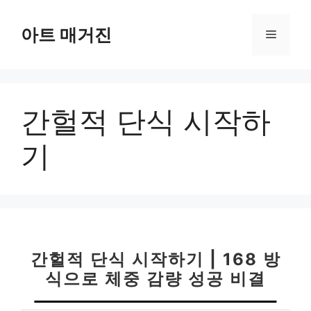
컨
텐
아트 매거진
메
츠
로
뉴
건
너
간헐적 단식 시작하
뛰
기
기
간헐적 단식 시작하기 | 168 방
식으로 체중 감량 성공 비결