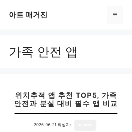
컨
텐
아트 매거진
메
츠
로
뉴
건
너
가족 안전 앱
뛰
기
위치추적 앱 추천 TOP5, 가족
안전과 분실 대비 필수 앱 비교
2026-06-21
작성자:
reporter