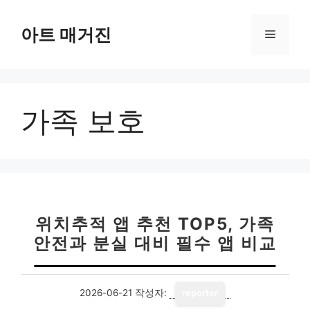
컨
텐
아트 매거진
메
츠
로
뉴
건
너
가족 보호
뛰
기
위치추적 앱 추천 TOP5, 가족
안전과 분실 대비 필수 앱 비교
2026-06-21
작성자:
reporter