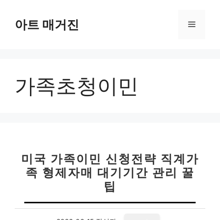
컨
텐
아트 매거진
메
츠
로
뉴
건
너
가족초청이민
뛰
기
미국 가족이민 신청전략 직계가
족 형제자매 대기기간 관리 꿀
팁