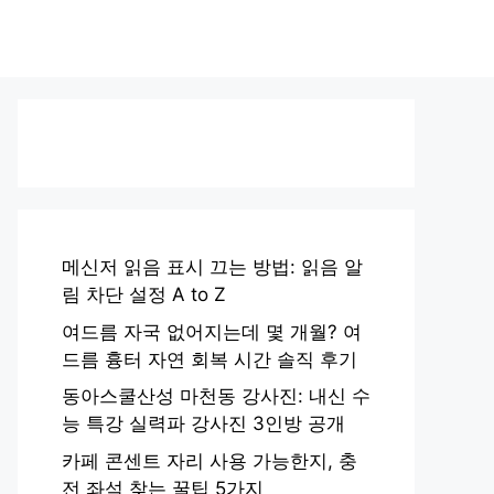
메신저 읽음 표시 끄는 방법: 읽음 알
림 차단 설정 A to Z
여드름 자국 없어지는데 몇 개월? 여
드름 흉터 자연 회복 시간 솔직 후기
동아스쿨산성 마천동 강사진: 내신 수
능 특강 실력파 강사진 3인방 공개
카페 콘센트 자리 사용 가능한지, 충
전 좌석 찾는 꿀팁 5가지