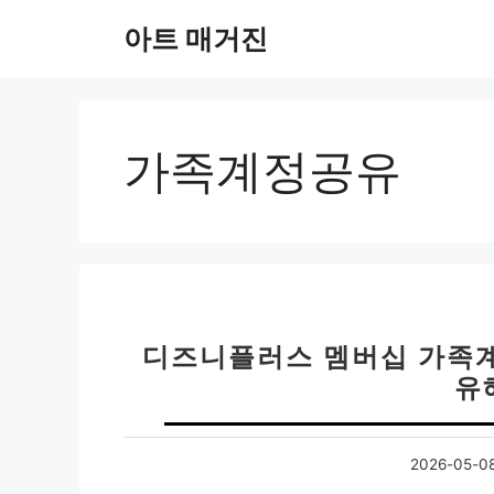
컨
아트 매거진
텐
츠
로
건
너
가족계정공유
뛰
기
디즈니플러스 멤버십 가족계
유
2026-05-0