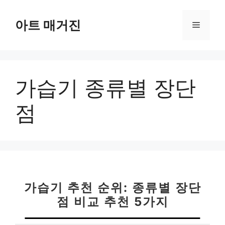
컨
텐
아트 매거진
메
츠
로
뉴
건
너
가습기 종류별 장단
뛰
기
점
가습기 추천 순위: 종류별 장단
점 비교 추천 5가지