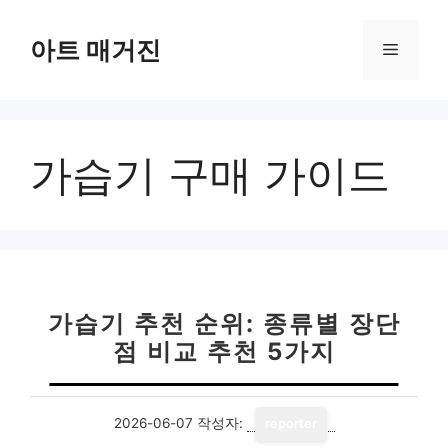
컨
텐
아트 매거진
메
츠
로
뉴
건
너
가습기 구매 가이드
뛰
기
가습기 추천 순위: 종류별 장단
점 비교 추천 5가지
2026-06-07
작성자:
reporter