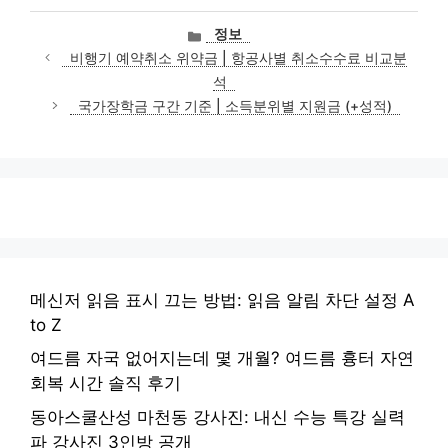
카
정보
테
비행기 예약취소 위약금 | 항공사별 취소수수료 비교분
고
석
리
국가장학금 구간 기준 | 소득분위별 지원금 (+성적)
메신저 읽음 표시 끄는 방법: 읽음 알림 차단 설정 A
to Z
여드름 자국 없어지는데 몇 개월? 여드름 흉터 자연
회복 시간 솔직 후기
동아스쿨산성 마천동 강사진: 내신 수능 특강 실력
파 강사진 3인방 공개