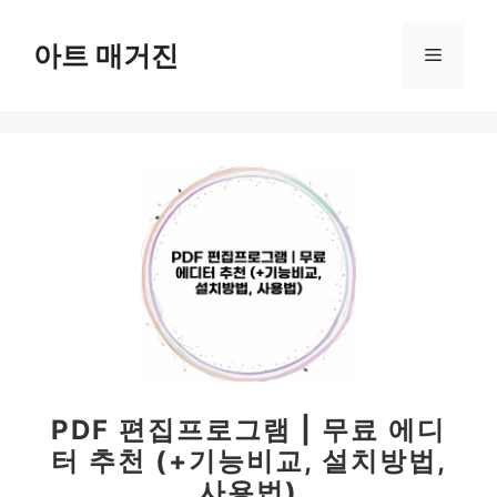
컨
텐
아트 매거진
메
츠
로
뉴
건
너
뛰
기
PDF 편집프로그램 | 무료 에디
터 추천 (+기능비교, 설치방법,
사용법)