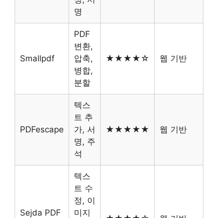
명
PDF
변환,
Smallpdf
압축,
★★★★☆
웹 기반
병합,
분할
텍스
트 추
PDFescape
가, 서
★★★★★
웹 기반
명, 주
석
텍스
트 수
정, 이
Sejda PDF
미지