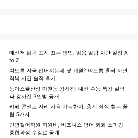
이
이
이
이
이
지
지
지
지
지
메신저 읽음 표시 끄는 방법: 읽음 알림 차단 설정 A
to Z
여드름 자국 없어지는데 몇 개월? 여드름 흉터 자연
회복 시간 솔직 후기
동아스쿨산성 마천동 강사진: 내신 수능 특강 실력
파 강사진 3인방 공개
카페 콘센트 자리 사용 가능한지, 충전 좌석 찾는 꿀
팁 5가지
민병철어학원 학원비, 비즈니스 영어 회화 스피킹
종합과정 수강료 공개