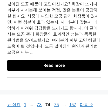
넓어진 모공 때문에 고민이신가요? 화장이 뜨거나
피부가 지저분해 보이는 걱정, 많은 분들이 공감하
실 텐데요. 시중에 다양한 모공 관리 화장품이 있지
만, 어떤 성분이 효과 있는지, 내 피부에 맞는지 파
악하기 어려워 답답함을 느끼기도 합니다. 이 글에
서는 모공 관리 화장품의 효과적인 성분과 똑똑한
관리법을 알려드릴게요. 여러분의 피부 고민 해결에
도움이 될 것입니다. 모공 넓어짐의 원인과 관리법
모공은 피부 …
Read more
페
페
페
페
페
←
이전
1
…
73
74
75
…
157
다음
→