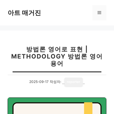
컨
텐
아트 매거진
메
츠
로
뉴
건
너
뛰
기
방법론 영어로 표현 |
METHODOLOGY 방법론 영어
용어
2025-09-17
작성자:
reporter