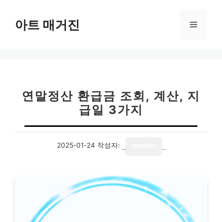
컨
텐
아트 매거진
메
츠
로
뉴
건
너
뛰
기
연말정산 환급금 조회, 계산, 지
급일 3가지
2025-01-24
작성자:
reporter