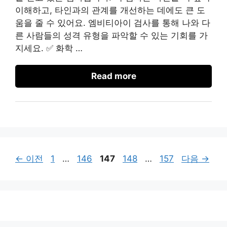
이해하고, 타인과의 관계를 개선하는 데에도 큰 도
움을 줄 수 있어요. 엠비티아이 검사를 통해 나와 다
른 사람들의 성격 유형을 파악할 수 있는 기회를 가
지세요. ✅ 화학 …
Read more
페
페
페
페
페
←
이전
1
…
146
147
148
…
157
다음
→
이
이
이
이
이
지
지
지
지
지