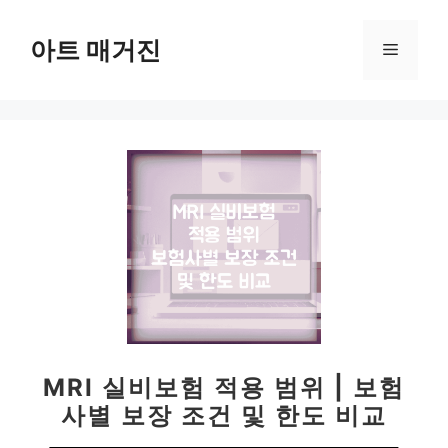
컨
텐
아트 매거진
메
츠
로
뉴
건
너
뛰
기
MRI 실비보험 적용 범위 | 보험
사별 보장 조건 및 한도 비교