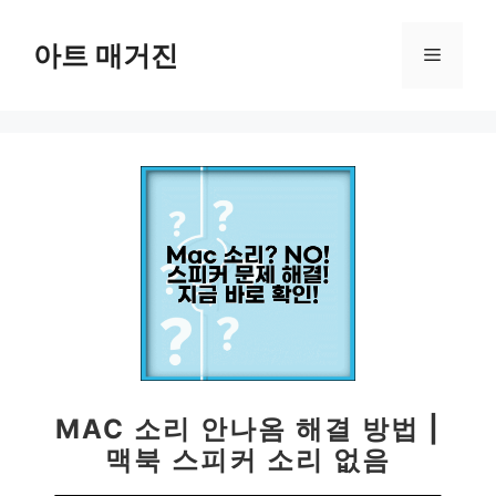
컨
텐
아트 매거진
메
츠
로
뉴
건
너
뛰
기
MAC 소리 안나옴 해결 방법 |
맥북 스피커 소리 없음