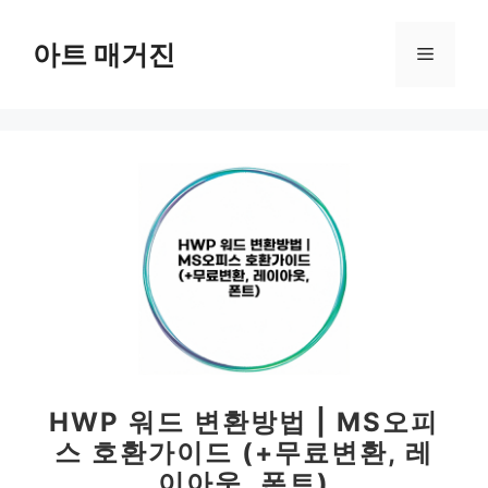
컨
텐
아트 매거진
메
츠
로
뉴
건
너
뛰
기
HWP 워드 변환방법 | MS오피
스 호환가이드 (+무료변환, 레
이아웃, 폰트)