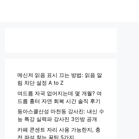
메신저 읽음 표시 끄는 방법: 읽음 알
림 차단 설정 A to Z
여드름 자국 없어지는데 몇 개월? 여
드름 흉터 자연 회복 시간 솔직 후기
동아스쿨산성 마천동 강사진: 내신 수
능 특강 실력파 강사진 3인방 공개
카페 콘센트 자리 사용 가능한지, 충
전 좌석 찾는 꿀팁 5가지