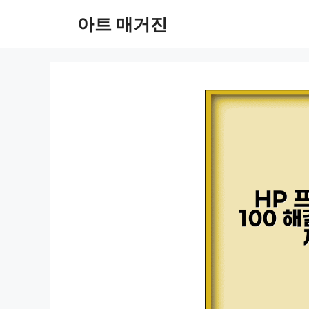
컨
아트 매거진
텐
츠
로
건
너
뛰
기