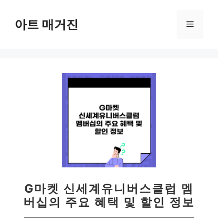
컨
텐
아트 매거진
메
츠
로
뉴
건
너
뛰
기
G마켓 신세계유니버스클럽 멤
버십의 주요 혜택 및 할인 정보