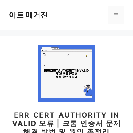
컨
텐
아트 매거진
메
츠
로
뉴
건
너
뛰
기
ERR_CERT_AUTHORITY_IN
VALID 오류 | 크롬 인증서 문제
해결 방법 및 원인 총정리