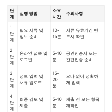
단
소요
실행 방법
주의사항
계
시간
1
필요 서류 및
10-
서류 유효기간 반
단
정보 준비
15분
드시 확인
계
2
온라인 접속 및
5-10
공인인증서 또는
단
로그인
분
간편인증 준비
계
3
15-
정보 입력 및
오타 없이 정확하
단
20
서류 업로드
게 입력
계
분
4
최종 검토 및
5-10
제출 전 모든 항목
단
제출
분
재확인
계