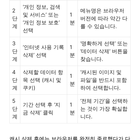
‘개인 정보, 검색
2
메뉴명은 브라우저
및 서비스’ 또는
1
단
버전에 따라 약간 다
‘개인 정보 보호’
분
계
를 수 있습니다.
선택
3
‘명확하게 선택’ 또는
‘인터넷 사용 기록
1
단
‘데이터 삭제’ 버튼을
삭제’ 선택
분
계
찾습니다.
4
삭제할 데이터 항
‘캐시된 이미지 및
1
단
목 선택 (캐시 및
파일’을 반드시 포함
분
계
쿠키)
하여 선택합니다.
5
‘전체 기간’을 선택하
기간 선택 후 ‘지
1
단
는 것이 가장 확실합
금 삭제’ 클릭
분
계
니다.
캐시 삭제 후에는 브라우저를 완전히 종료했다가 다