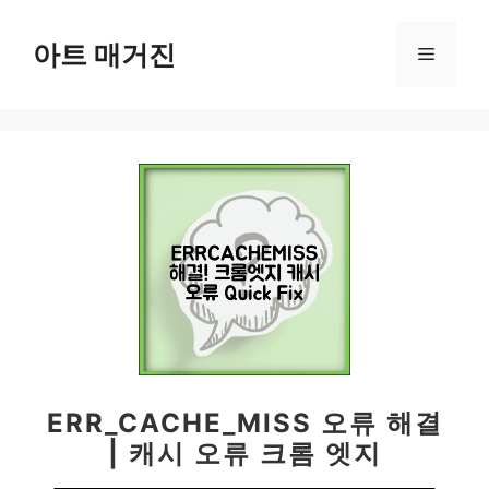
컨
텐
아트 매거진
메
츠
로
뉴
건
너
뛰
기
ERR_CACHE_MISS 오류 해결
| 캐시 오류 크롬 엣지