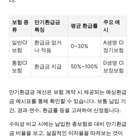
다.
보험 종
만기환급금
주요 예
평균 환급률
류
특징
시
일반CI
환급금 없거
A생명 CI
0~30%
보험
나 적음
정기보험
통합CI
D생명 CI
환급금 지급
50%~100%
보험
보장보험
만기환급금 계산은 보험 계약 시 제공되는 예상환급
금 예시표를 통해 확인할 수 있습니다. 보통 납입 기
간, 경과 연수, 환급률 등을 고려하여 산정됩니다.
수익성 비교 시에는 납입한 총보험료 대비 만기환급
금 비율을 보고, 실질적인 이자율을 따져보는 것이