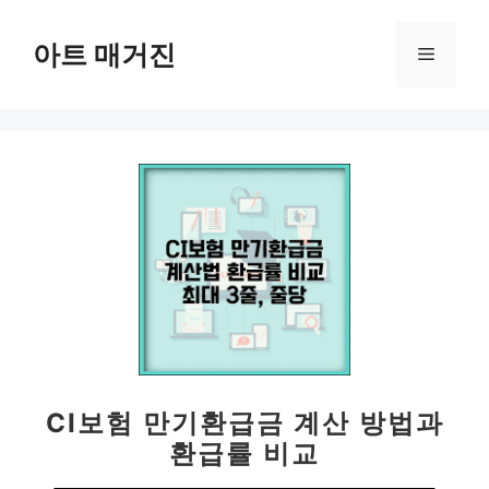
컨
텐
아트 매거진
메
츠
로
뉴
건
너
뛰
기
CI보험 만기환급금 계산 방법과
환급률 비교