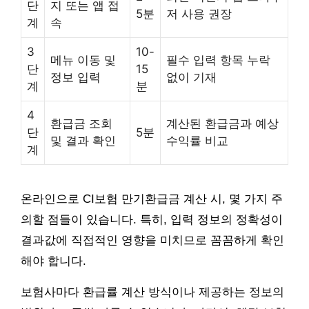
단
지 또는 앱 접
5분
저 사용 권장
계
속
3
10-
메뉴 이동 및
필수 입력 항목 누락
단
15
정보 입력
없이 기재
계
분
4
환급금 조회
계산된 환급금과 예상
단
5분
및 결과 확인
수익률 비교
계
온라인으로 CI보험 만기환급금 계산 시, 몇 가지 주
의할 점들이 있습니다. 특히, 입력 정보의 정확성이
결과값에 직접적인 영향을 미치므로 꼼꼼하게 확인
해야 합니다.
보험사마다 환급률 계산 방식이나 제공하는 정보의