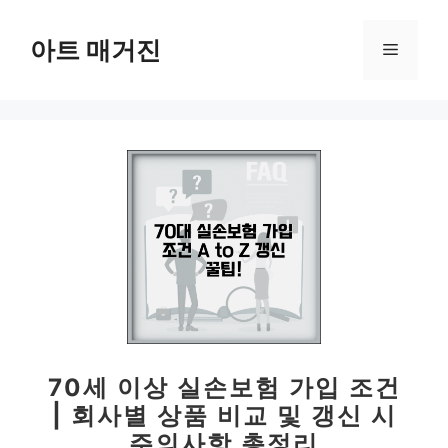
컨
텐
아트 매거진
메
츠
로
뉴
건
너
뛰
기
70세 이상 실손보험 가입 조건
| 회사별 상품 비교 및 갱신 시
주의사항 총정리