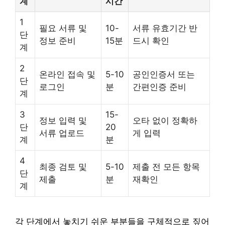
계
시간
1
필요 서류 및
10-
서류 유효기간 반
단
정보 준비
15분
드시 확인
계
2
온라인 접속 및
5-10
공인인증서 또는
단
로그인
분
간편인증 준비
계
3
15-
정보 입력 및
오타 없이 정확하
단
20
서류 업로드
게 입력
계
분
4
최종 검토 및
5-10
제출 전 모든 항목
단
제출
분
재확인
계
각 단계에서 놓치기 쉬운 부분들을 구체적으로 짚어