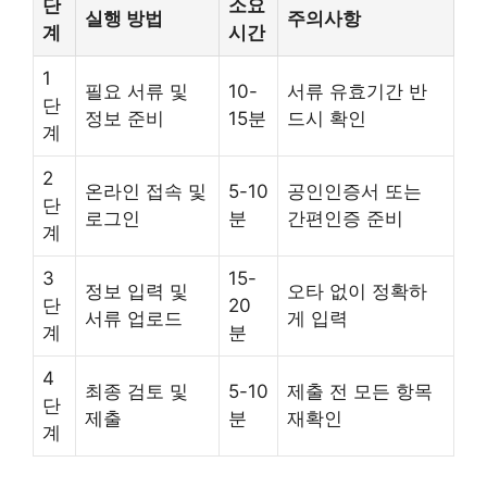
단
소요
실행 방법
주의사항
계
시간
1
필요 서류 및
10-
서류 유효기간 반
단
정보 준비
15분
드시 확인
계
2
온라인 접속 및
5-10
공인인증서 또는
단
로그인
분
간편인증 준비
계
3
15-
정보 입력 및
오타 없이 정확하
단
20
서류 업로드
게 입력
계
분
4
최종 검토 및
5-10
제출 전 모든 항목
단
제출
분
재확인
계