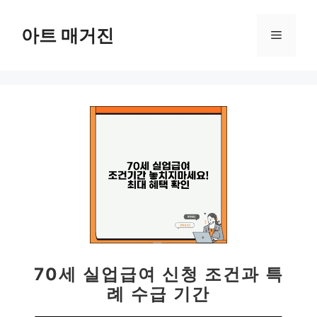
컨
텐
아트 매거진
메
츠
로
뉴
건
너
뛰
기
70세 실업급여 신청 조건과 특
례 수급 기간