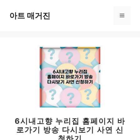
컨
텐
아트 매거진
메
츠
로
뉴
건
너
뛰
기
6시내고향 누리집 홈페이지 바
로가기 방송 다시보기 사연 신
청하기