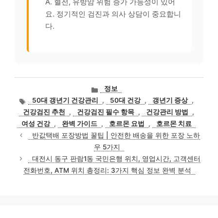
A. 혈전, 유방암 위험 증가 가능성이 있어
요. 정기적인 검진과 의사 상담이 중요합니
다.
카
정보
테
태
50대 갱년기 건강관리
,
50대 건강
,
갱년기 증상
,
고
그
건강검진 추천
,
건강검진 필수 항목
,
건강관리 방법
,
리
여성 건강
,
완벽 가이드
,
호르몬 요법
,
호르몬 치료
반값택배 포장방법 꿀팁 | 안전한 배송을 위한 포장 노하
우 5가지
대전시 동구 판람1동 국민은행 위치, 영업시간, 고객센터
전화번호, ATM 위치 총정리: 3가지 핵심 정보 완벽 분석