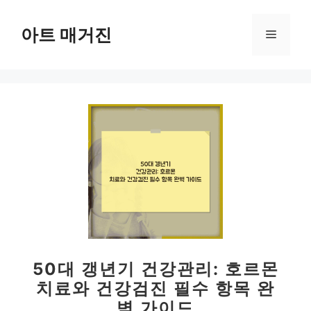
컨
텐
아트 매거진
메
츠
로
뉴
건
너
뛰
기
50대 갱년기 건강관리: 호르몬
치료와 건강검진 필수 항목 완
벽 가이드