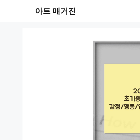
컨
아트 매거진
텐
츠
로
건
너
뛰
기