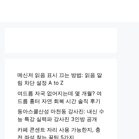
메신저 읽음 표시 끄는 방법: 읽음 알
림 차단 설정 A to Z
여드름 자국 없어지는데 몇 개월? 여
드름 흉터 자연 회복 시간 솔직 후기
동아스쿨산성 마천동 강사진: 내신 수
능 특강 실력파 강사진 3인방 공개
카페 콘센트 자리 사용 가능한지, 충
전 좌석 찾는 꿀팁 5가지