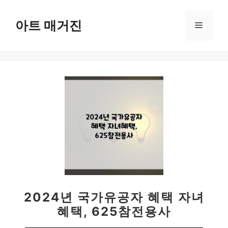
컨
텐
아트 매거진
메
츠
로
뉴
건
너
뛰
기
2024년 국가유공자 혜택 자녀
혜택, 625참전용사